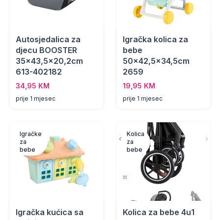
Autosjedalica za
Igračka kolica za
djecu BOOSTER
bebe
35x43,5x20,2cm
50x42,5x34,5cm
613-402182
2659
34,95 KM
19,95 KM
prije 1 mjesec
prije 1 mjesec
Igračke
Kolica
za
za
bebe
bebe
Igračka kućica sa
Kolica za bebe 4u1