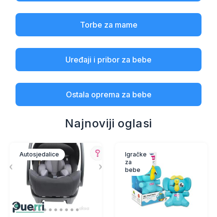
Torbe za mame
Uređaji i pribor za bebe
Ostala oprema za bebe
Najnoviji oglasi
Autosjedalice
Igračke
za
bebe