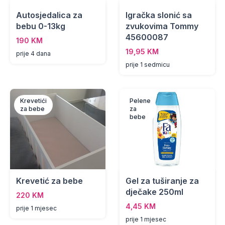
Autosjedalica za
Igračka slonić sa
bebu 0-13kg
zvukovima Tommy
45600087
190 KM
19,95 KM
prije 4 dana
prije 1 sedmicu
Krevetići
Pelene
za bebe
za
bebe
Krevetić za bebe
Gel za tuširanje za
dječake 250ml
220 KM
4,45 KM
prije 1 mjesec
prije 1 mjesec