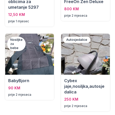
oblicima za
FreeOn Zen Deluxe
umetanje 5297
800 KM
12,50 KM
prije 2 mjeseca
prije 1 mjesec
Nosiljke
Autosjedalice
za
bebe
BabyBjorn
Cybex
jaje,nosiljka,autosje
90 KM
dalica
prije 2 mjeseca
250 KM
prije 2 mjeseca