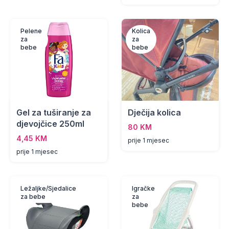
Pelene
Kolica
za
za
bebe
bebe
Gel za tuširanje za
Dječija kolica
djevojčice 250ml
80 KM
4,45 KM
prije 1 mjesec
prije 1 mjesec
Ležaljke/Sjedalice
Igračke
za bebe
za
bebe