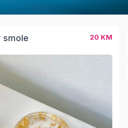
y smole
20 KM