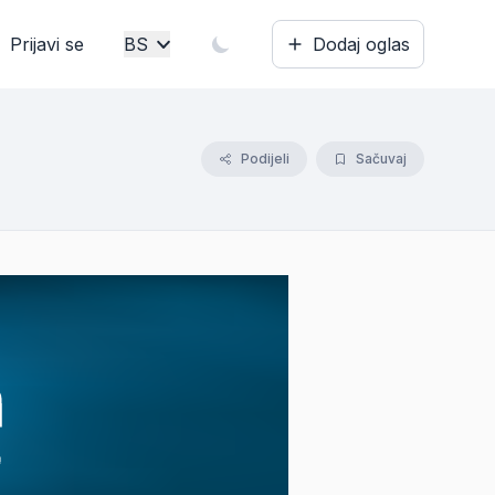
Prijavi se
BS
Dodaj oglas
Bosanski
English
Podijeli
Sačuvaj