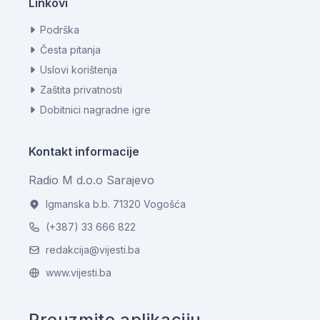
Linkovi
Podrška
Česta pitanja
Uslovi korištenja
Zaštita privatnosti
Dobitnici nagradne igre
Kontakt informacije
Radio M d.o.o Sarajevo
Igmanska b.b. 71320 Vogošća
(+387) 33 666 822
redakcija@vijesti.ba
www.vijesti.ba
Preuzmite aplikaciju