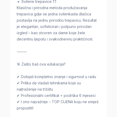
🔹 Svilene trepavice 1:1
Klasična i prirodna metoda produžavanja
trepavica gdje se jedna svilenkasta dlačica
postavlja na jednu prirodnu trepavicu. Rezultat
je elegantan, sofisticiran i potpuno prirodan
izgled – kao stvoren za dame koje žele
decentnu ljepotu i svakodnevnu praktičnost.
⸻
🎯 Zašto baš ova edukacija?
✔ Dobijaš kompletno znanje i sigurnost u radu
✔ Prilika da vladaš tehnikama koje su
najtraženije na tržištu
✔ Profesionalni certifikat + podrška 6 mjeseci
✔ I ono najvažnije – TOP CIJENA koju ne smiješ
propustiti!