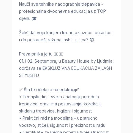
Nauči sve tehnike nadogradnje trepavica -
profesionalna dvodnevna edukacija uz TOP
cijenu 🎓
Želiš da tvoja karijera krene uzlaznom putanjom
i da postaneš tražena lash stilistica? 🥰
Prava prilika je tu 👇🏻👇🏻
01. i 02. Septembra, u Beauty House by Ljudmila,
održava se EKSKLUZIVNA EDUKACIJA ZA LASH
STYLISTU
✅ Šta te očekuje na edukaciji?
• Teorijski dio – sve o anatomiji prirodnih
trepavica, pravilima postavljanja, korekciji,
skidanju trepavica, higijeni i sigurnosti
• Praktični rad na modelima – uz stručno
vođstvo, stičeš sigurnost i preciznost u radu
• Certifikat – zvanična potvrda tvoje stručnosti