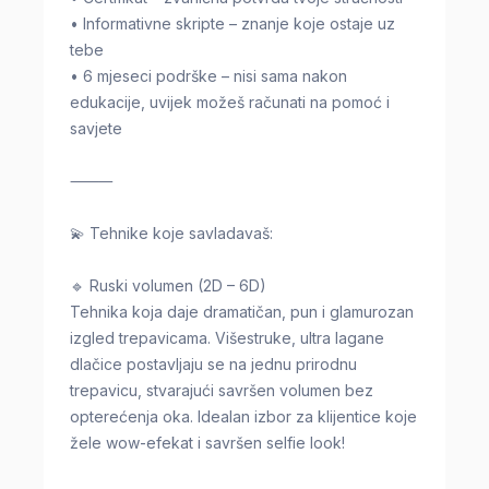
• Informativne skripte – znanje koje ostaje uz
tebe
• 6 mjeseci podrške – nisi sama nakon
edukacije, uvijek možeš računati na pomoć i
savjete
⸻
💫 Tehnike koje savladavaš:
🔹 Ruski volumen (2D – 6D)
Tehnika koja daje dramatičan, pun i glamurozan
izgled trepavicama. Višestruke, ultra lagane
dlačice postavljaju se na jednu prirodnu
trepavicu, stvarajući savršen volumen bez
opterećenja oka. Idealan izbor za klijentice koje
žele wow-efekat i savršen selfie look!