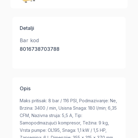
Detalji
Bar kod
8016738703788
Opis
Maks pritisak: 8 bar / 116 PSI, Podmazivanje: Ne,
Brzina: 3400 / min, Usisna Snaga: 180 l/min; 6,35
CFM, Nazivna struja: 5,5 A, Tip:
Samopodmazujući kompresor, Težina: 9 kg,
Vrsta pumpe: OL195, Snaga: 1,1 kW / 1,5 HP,
Zapremina: 6 l, Dimenzije: 355 x 315 x 370 mm,