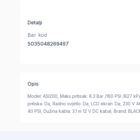
Detalji
Bar kod
5035048269497
Opis
Model: ASI200, Maks pritisak: 8.3 Bar /160 PSI /827 k
pritiska: Da, Radno svjetlo: Da, LCD ekran: Da, 230 V AC 
40 PSI, Dužina kabla: 3.1 m 12 V DC kabal, Brand: BL