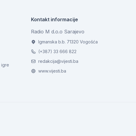
Kontakt informacije
Radio M d.o.o Sarajevo
Igmanska b.b. 71320 Vogošća
(+387) 33 666 822
redakcija@vijesti.ba
 igre
www.vijesti.ba