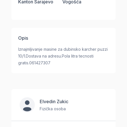
Kanton Sarajevo
Vogošća
Opis
Iznajmljivanje masine za dubinsko karcher puzzi
10/1.Dostava na adresu.Pola litra tecnosti
gratis.061427307
Elvedin Zukic
Fizička osoba