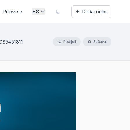
Prijavi se
BS
Dodaj oglas
Bosanski
English
GCS5451811
Podijeli
Sačuvaj