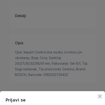
Detalji
Opis
Opis: Impact Control ima visoku čvrstoću pri
okretanju, Boja: Crna, Sadržaj:
24/27/30/32/36/41 mm, Pakovanje: Set 6/1, Tip:
Dugi nastavak, Tip proizvoda: Gedora, Brand:
BOSCH, Barcode: 3165220726422
Prijavi se