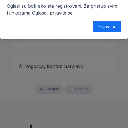
Penny plus d.o.o. Sarajevo
Oglasi su bolji ako ste registrovani. Za pristup svim
Pravno lice
funkcijama Oglasa, prijavite se.
Prijavi se
Telefon
Poruka
Vogošća, Kanton Sarajevo
Podijeli
Sačuvaj