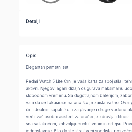
Detalji
Opis
Elegantan pametni sat
Redmi Watch 5 Lite Crni je vaša karta za spoj stila i te
aktivni. Njegov lagani dizajn osigurava maksimalnu udobn
slobodnom vremenu. Sa dugotrajnom baterijom, zabora
vam da se fokusirate na ono što je zaista važno. Ovaj
čini idealnim saputnikom za plivanje i druge vodene ak
već i vaš osobni asistent za praćenje zdravlja i fitnessa
sna sa lakoćom, zahvaljujući intuitivnom interfejsu. P
jednostavnije. Bilo da ste strastveni sportista, posveć