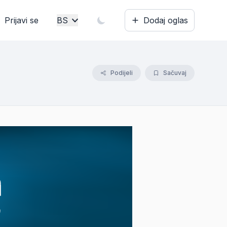
Prijavi se
BS
Dodaj oglas
Bosanski
English
Podijeli
Sačuvaj