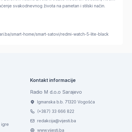
aćenje svakodnevnog života na pametan i stilski način.
nari.ba/smart-home/smart-satovi/redmi-watch-5-lite-black
Kontakt informacije
Radio M d.o.o Sarajevo
Igmanska b.b. 71320 Vogošća
(+387) 33 666 822
redakcija@vijesti.ba
 igre
www.vijesti.ba