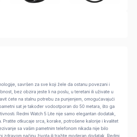
hnologije, savršen za sve koji žele da ostanu povezani i
ost, bez obzira jeste li na poslu, u teretani ili uživate u
vit ćete na stalnu potrebu za punjenjem, omogućavajući
 pametni sat je također vodootporan do 50 metara, što ga
tivnosti. Redmi Watch 5 Lite nije samo elegantan dodatak,
. Pratite otkucaje srca, korake, potrošene kalorije i kvalitet
ovezivanje sa vašim pametnim telefonom nikada nije bilo
eni zdravom načinu života ili tražite moderan dodatak, Redmi