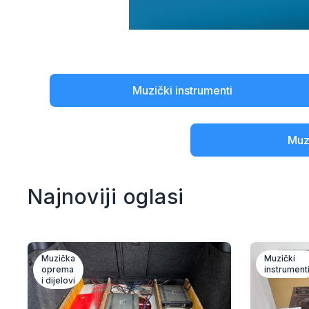
Muzički instrumenti
Muzi
Najnoviji oglasi
Muzička
Muzički
oprema
instrument
i dijelovi