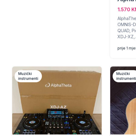
1.570 
AlphaThe
OMNIS-D
QUAD, Pi
XDJ-XZ,..
prije 1 mj
Muzički
Muzički
instrumenti
instrument