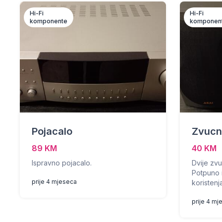
Hi-Fi
Hi-Fi
komponente
komponen
Pojacalo
Zvucne
89 KM
40 KM
Ispravno pojacalo.
Dvije zvu
Potpuno i
prije 4 mjeseca
koristenj
prije 4 mj