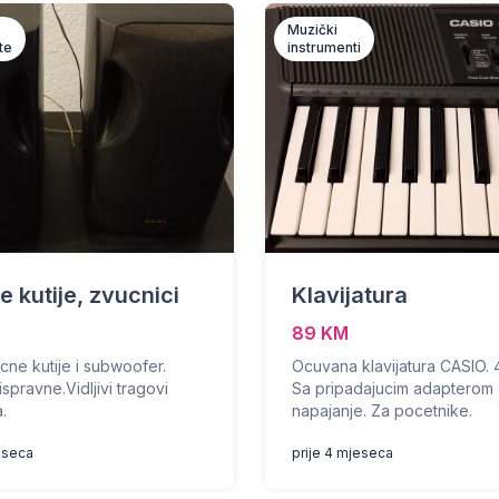
Muzički
te
instrumenti
 kutije, zvucnici
Klavijatura
89 KM
cne kutije i subwoofer.
Ocuvana klavijatura CASIO. 
spravne.Vidljivi tragovi
Sa pripadajucim adapterom
a.
napajanje. Za pocetnike.
eseca
prije 4 mjeseca