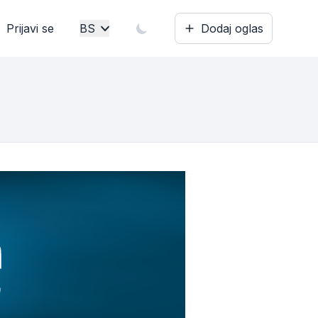
Prijavi se
BS
Dodaj oglas
Bosanski
English