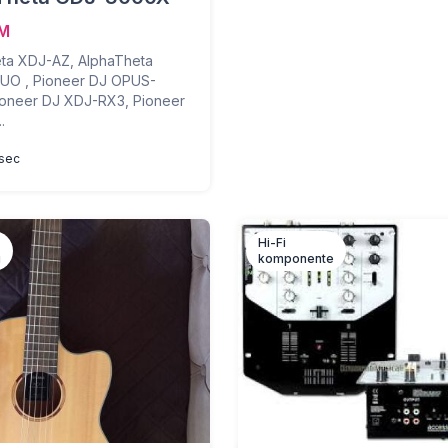
KM
ta XDJ-AZ, AlphaTheta
UO , Pioneer DJ OPUS-
oneer DJ XDJ-RX3, Pioneer
.
esec
Hi-Fi
i
komponente