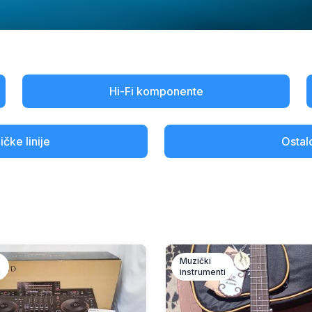
Hi-Fi komponente
čke linije
Ostal
Muzički
i
instrumenti