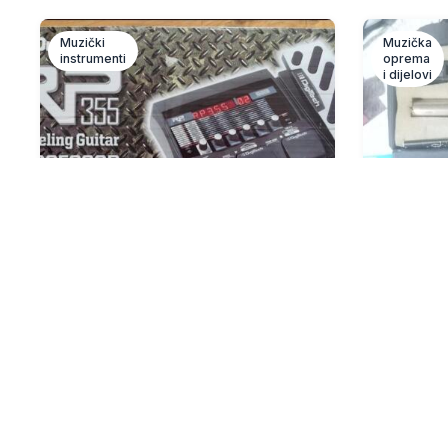
Muzički
Muzička
instrumenti
oprema
i dijelovi
DigiTech RP 355
Mikro
modeling gitarski
100 KM
procesor
Nov mikro
kutijom.
250 KM
Prodajem DigiTech RP 355 modeling
prije 6 mj
procesor za gitaru, ispravan, bez
adaptera. Sve informacije n...