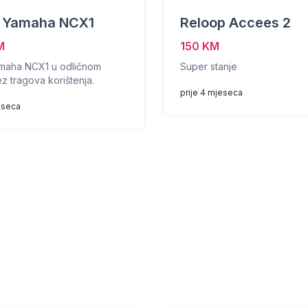
a Yamaha NCX1
Reloop Accees 2
M
150 KM
amaha NCX1 u odličnom
Super stanje
ez tragova korištenja.
prije 4 mjeseca
eseca