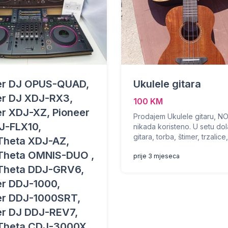
er DJ OPUS-QUAD,
Ukulele gitara
er DJ XDJ-RX3,
100 KM
er XDJ-XZ, Pioneer
Prodajem Ukulele gitaru, N
J-FLX10,
nikada koristeno. U setu dol
gitara, torba, štimer, trzalice, 
Theta XDJ-AZ,
Theta OMNIS-DUO ,
prije 3 mjeseca
Theta DDJ-GRV6,
er DDJ-1000,
er DDJ-1000SRT,
er DJ DDJ-REV7,
Theta CDJ-3000X