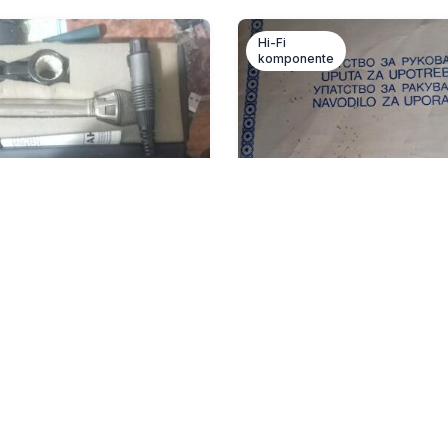
Hi-Fi
komponente
fon AKG
Hi fi stereo magne
Po dogovoru
fon sa orginalnim papirima i
HI FI STEREO MAGNETOFO
M2407SSTAR PREKO 60 G
eseci
prije 6 mjeseci