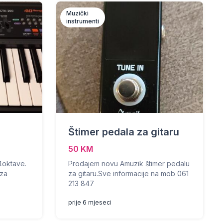
Muzički
instrumenti
Štimer pedala za gitaru
50 KM
4oktave.
Prodajem novu Amuzik štimer pedalu
 za
za gitaru.Sve informacije na mob 061
213 847
prije 6 mjeseci