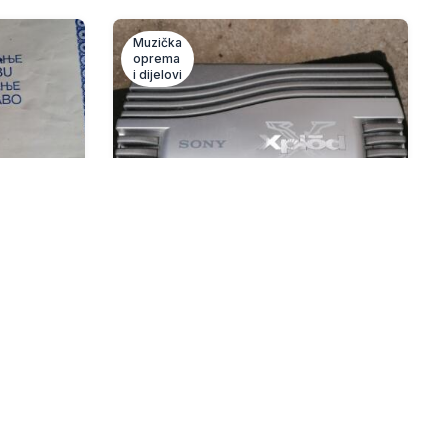
Muzička
oprema
i dijelovi
tofon
Pojacalo
140 KM
N
Prodajem pojacalo odlicnog stanja,
uz njega dolaze i kablovi sa
osiguracem, koje samo po sebi je
pla...
prije 6 mjeseci