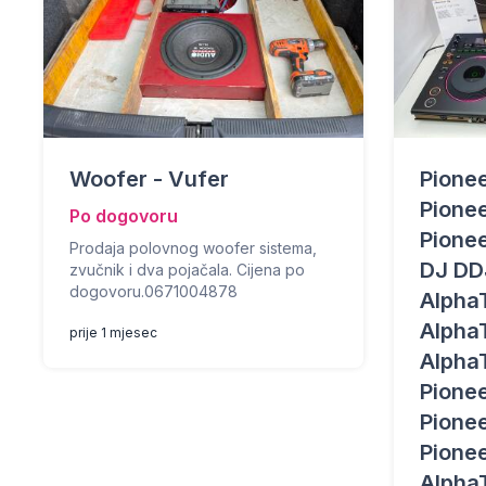
Woofer - Vufer
Pione
Pione
Po dogovoru
Pione
Prodaja polovnog woofer sistema,
DJ DD
zvučnik i dva pojačala. Cijena po
dogovoru.0671004878
Alpha
Alpha
prije 1 mjesec
Alpha
Pione
Pione
Pione
Alpha