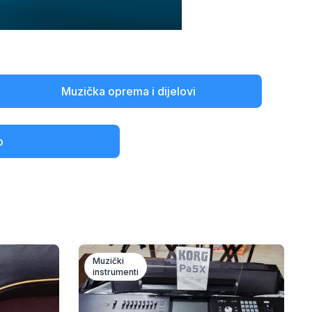
Muzička oprema i dijelovi
o
Muzički
instrumenti