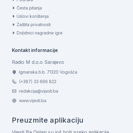
Česta pitanja
Uslovi korištenja
Zaštita privatnosti
Dobitnici nagradne igre
Kontakt informacije
Radio M d.o.o Sarajevo
Igmanska b.b. 71320 Vogošća
(+387) 33 666 822
redakcija@vijesti.ba
www.vijesti.ba
Preuzmite aplikaciju
Vijesti.Ba Oglasi su još bolji preko aplikacija.