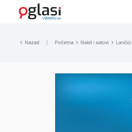
Nazad
|
Početna
Nakit i satovi
Lančići 