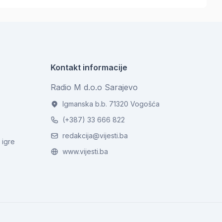
Kontakt informacije
Radio M d.o.o Sarajevo
Igmanska b.b. 71320 Vogošća
(+387) 33 666 822
redakcija@vijesti.ba
 igre
www.vijesti.ba