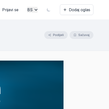
Prijavi se
BS
Dodaj oglas
Bosanski
English
Podijeli
Sačuvaj