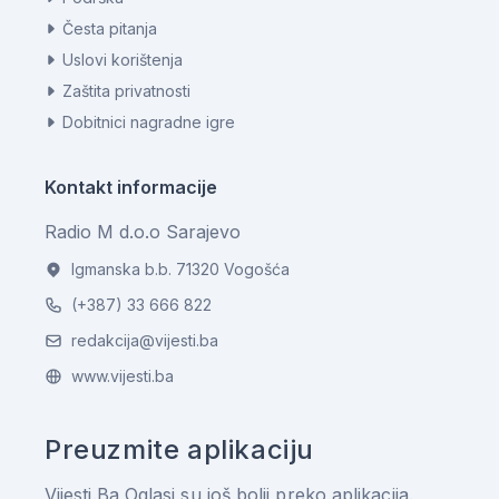
Česta pitanja
Uslovi korištenja
Zaštita privatnosti
Dobitnici nagradne igre
Kontakt informacije
Radio M d.o.o Sarajevo
Igmanska b.b. 71320 Vogošća
(+387) 33 666 822
redakcija@vijesti.ba
www.vijesti.ba
Preuzmite aplikaciju
Vijesti.Ba Oglasi su još bolji preko aplikacija.