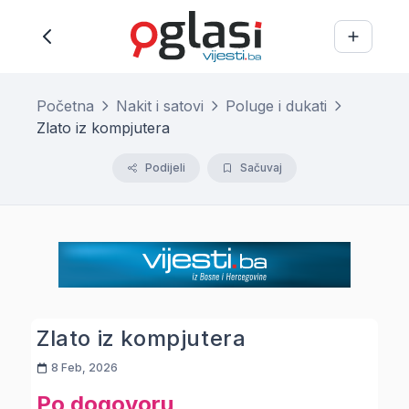
Početna
Nakit i satovi
Poluge i dukati
Zlato iz kompjutera
Podijeli
Sačuvaj
Zlato iz kompjutera
8 Feb, 2026
Po dogovoru