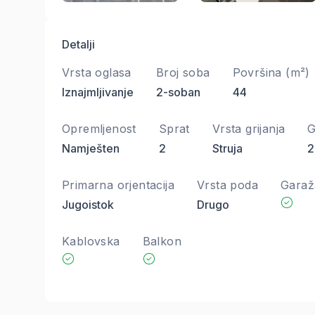
Detalji
Vrsta oglasa
Broj soba
Površina (m²)
Iznajmljivanje
2-soban
44
Opremljenost
Sprat
Vrsta grijanja
G
Namješten
2
Struja
2
Primarna orjentacija
Vrsta poda
Garaž
Jugoistok
Drugo
Kablovska
Balkon