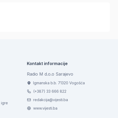
Kontakt informacije
Radio M d.o.o Sarajevo
Igmanska b.b. 71320 Vogošća
(+387) 33 666 822
redakcija@vijesti.ba
 igre
www.vijesti.ba