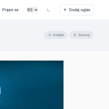
Prijavi se
BS
Dodaj oglas
Bosanski
English
Podijeli
Sačuvaj