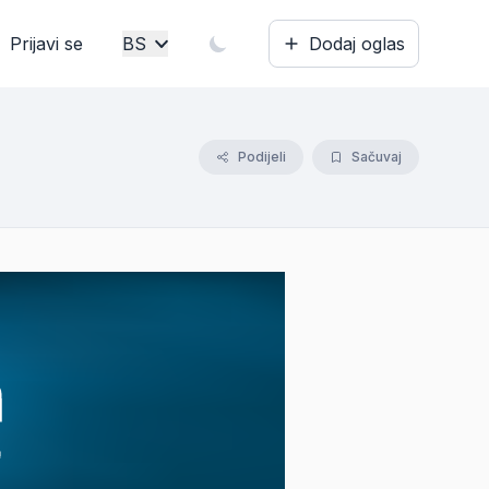
Prijavi se
BS
Dodaj oglas
Bosanski
English
Podijeli
Sačuvaj