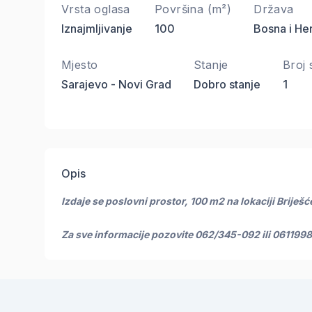
Vrsta oglasa
Površina (m²)
Država
Iznajmljivanje
100
Bosna i He
Mjesto
Stanje
Broj 
Sarajevo - Novi Grad
Dobro stanje
1
Opis
Izdaje se poslovni prostor, 100 m2 na lokaciji Briješ
Za sve informacije pozovite 062/345-092 ili 061199