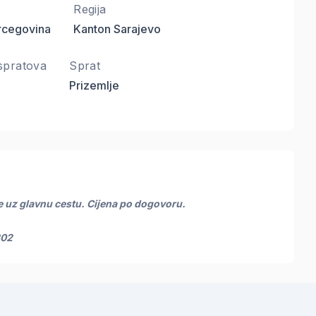
Regija
rcegovina
Kanton Sarajevo
spratova
Sprat
Prizemlje
će uz glavnu cestu. Cijena po dogovoru.
802