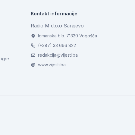
Kontakt informacije
Radio M d.o.o Sarajevo
Igmanska b.b. 71320 Vogošća
(+387) 33 666 822
redakcija@vijesti.ba
 igre
www.vijesti.ba