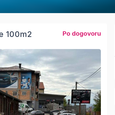
će 100m2
Po dogovoru