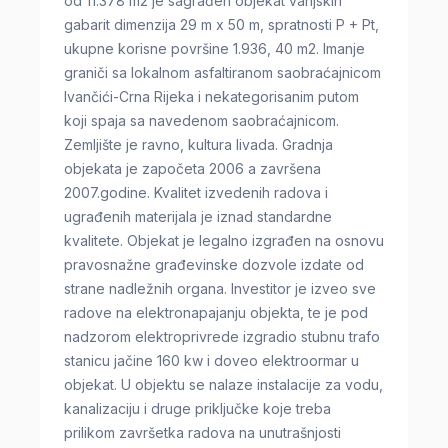
od 11.378 m2 je sagrađen objekat vanjskih
gabarit dimenzija 29 m x 50 m, spratnosti P + Pt,
ukupne korisne površine 1.936, 40 m2. Imanje
graniči sa lokalnom asfaltiranom saobraćajnicom
Ivančići-Crna Rijeka i nekategorisanim putom
koji spaja sa navedenom saobraćajnicom.
Zemljište je ravno, kultura livada. Gradnja
objekata je započeta 2006 a završena
2007.godine. Kvalitet izvedenih radova i
ugrađenih materijala je iznad standardne
kvalitete. Objekat je legalno izgrađen na osnovu
pravosnažne građevinske dozvole izdate od
strane nadležnih organa. Investitor je izveo sve
radove na elektronapajanju objekta, te je pod
nadzorom elektroprivrede izgradio stubnu trafo
stanicu jačine 160 kw i doveo elektroormar u
objekat. U objektu se nalaze instalacije za vodu,
kanalizaciju i druge priključke koje treba
prilikom završetka radova na unutrašnjosti