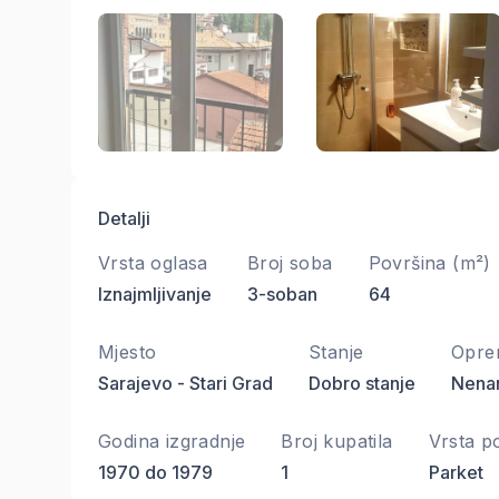
Detalji
Vrsta oglasa
Broj soba
Površina (m²)
Iznajmljivanje
3-soban
64
Mjesto
Stanje
Opre
Sarajevo - Stari Grad
Dobro stanje
Nena
Godina izgradnje
Broj kupatila
Vrsta p
1970 do 1979
1
Parket