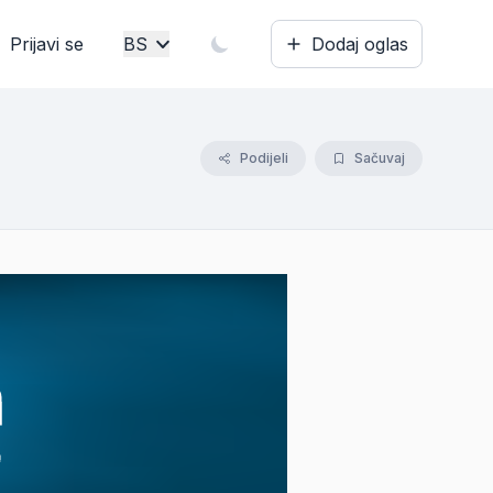
Prijavi se
BS
Dodaj oglas
Bosanski
English
Podijeli
Sačuvaj