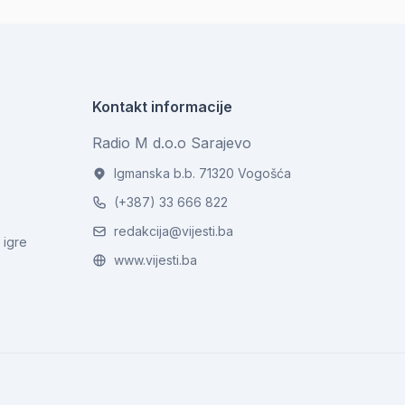
Kontakt informacije
Radio M d.o.o Sarajevo
Igmanska b.b. 71320 Vogošća
(+387) 33 666 822
redakcija@vijesti.ba
 igre
www.vijesti.ba