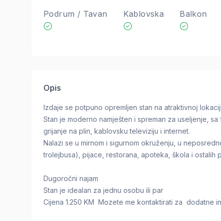
Podrum / Tavan
Kablovska
Balkon
Opis
Izdaje se potpuno opremljen stan na atraktivnoj lokacij
Stan je moderno namješten i spreman za useljenje, sa 
grijanje na plin, kablovsku televiziju i internet.
Nalazi se u mirnom i sigurnom okruženju, u neposrednoj
trolejbusa), pijace, restorana, apoteka, škola i ostalih 
Dugoročni najam
Stan je idealan za jednu osobu ili par
Cijena 1.250 KM Mozete me kontaktirati za dodatne in