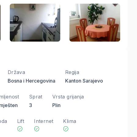
Država
Regija
Bosna i Hercegovina
Kanton Sarajevo
mljenost
Sprat
Vrsta grijanja
mješten
3
Plin
oda
Lift
Internet
Klima