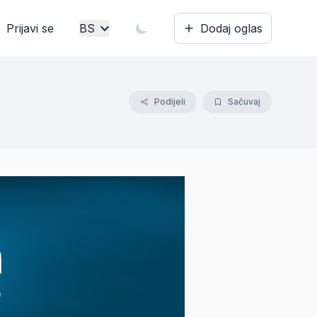
Prijavi se
BS
Dodaj oglas
Bosanski
English
Podijeli
Sačuvaj