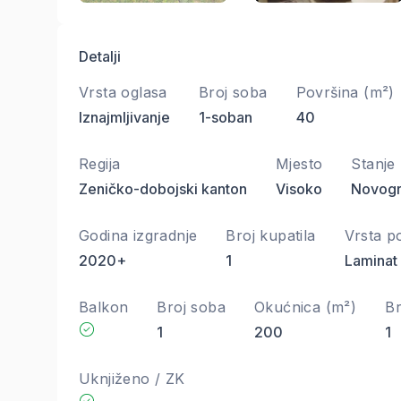
Detalji
Vrsta oglasa
Broj soba
Površina (m²)
Iznajmljivanje
1-soban
40
Regija
Mjesto
Stanje
Zeničko-dobojski kanton
Visoko
Novogr
Godina izgradnje
Broj kupatila
Vrsta p
2020+
1
Laminat
Balkon
Broj soba
Okućnica (m²)
Br
1
200
1
Uknjiženo / ZK