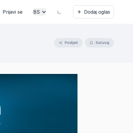
Prijavi se
BS
Dodaj oglas
Bosanski
English
Podijeli
Sačuvaj