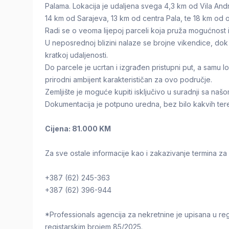
Palama. Lokacija je udaljena svega 4,3 km od Vila Andr
14 km od Sarajeva, 13 km od centra Pala, te 18 km od o
Radi se o veoma lijepoj parceli koja pruža mogućnost i
U neposrednoj blizini nalaze se brojne vikendice, dok s
kratkoj udaljenosti.
Do parcele je ucrtan i izgrađen pristupni put, a samu lok
prirodni ambijent karakterističan za ovo područje.
Zemljište je moguće kupiti isključivo u suradnji sa naš
Dokumentacija je potpuno uredna, bez bilo kakvih tere
Cijena: 81.000 KM
Za sve ostale informacije kao i zakazivanje termina za
+387 (62) 245-363
+387 (62) 396-944
*Professionals agencija za nekretnine je upisana u reg
registarskim brojem 85/2025.