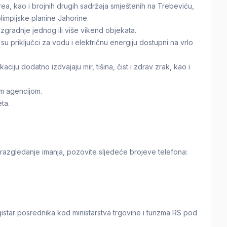
ea, kao i brojnih drugih sadržaja smještenih na Trebeviću,
limpijske planine Jahorine.
zgradnje jednog ili više vikend objekata.
u priključci za vodu i električnu energiju dostupni na vrlo
aciju dodatno izdvajaju mir, tišina, čist i zdrav zrak, kao i
om agencijom.
ta.
 razgledanje imanja, pozovite sljedeće brojeve telefona:
istar posrednika kod ministarstva trgovine i turizma RS pod