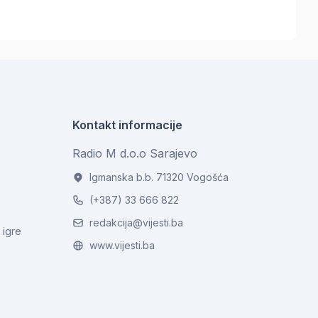
Kontakt informacije
Radio M d.o.o Sarajevo
Igmanska b.b. 71320 Vogošća
(+387) 33 666 822
redakcija@vijesti.ba
 igre
www.vijesti.ba