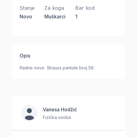
Stanje
Za koga
Bar kod
Novo
Muškarci
1
Opis
Radne nove Strauss pantole broj 56.
Vanesa Hodžić
Fizička osoba