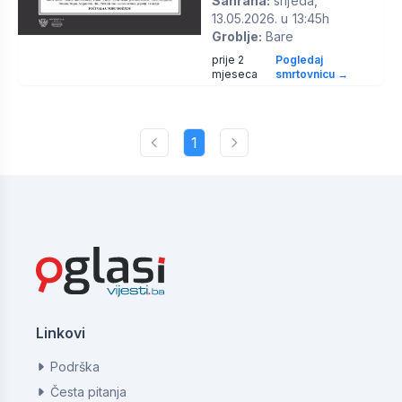
Sahrana:
srijeda,
13.05.2026. u 13:45h
Groblje:
Bare
prije 2
Pogledaj
mjeseca
smrtovnicu →
1
Linkovi
Podrška
Česta pitanja