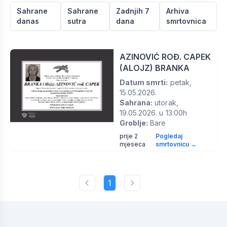
Sahrane
Sahrane
Zadnjih 7
Arhiva
danas
sutra
dana
smrtovnica
AZINOVIĆ ROĐ. CAPEK
(ALOJZ) BRANKA
Datum smrti:
petak,
15.05.2026.
Sahrana:
utorak,
19.05.2026. u 13:00h
Groblje:
Bare
prije 2
Pogledaj
mjeseca
smrtovnicu →
1