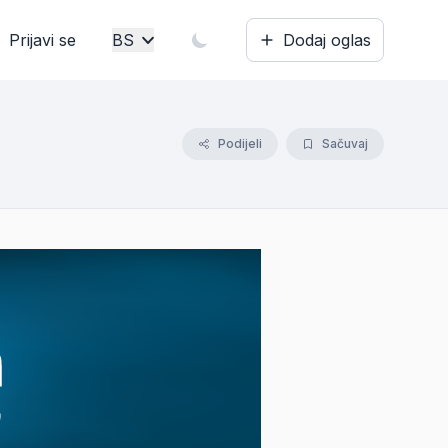
Prijavi se
BS
Dodaj oglas
Bosanski
English
Podijeli
Sačuvaj