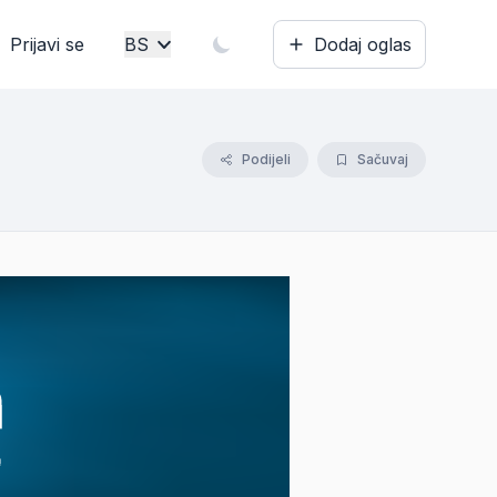
Prijavi se
BS
Dodaj oglas
Bosanski
English
Podijeli
Sačuvaj