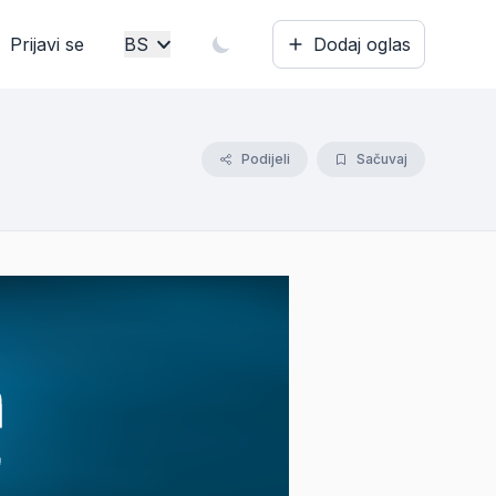
Prijavi se
BS
Dodaj oglas
Bosanski
English
Podijeli
Sačuvaj