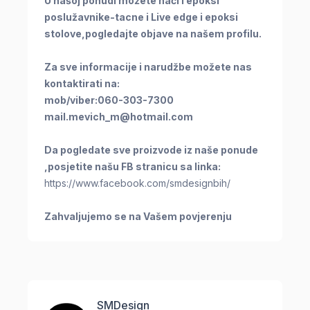
U našoj ponudi možete naći i epoksi
poslužavnike-tacne i Live edge i epoksi
stolove,pogledajte objave na našem profilu.
Za sve informacije i narudžbe možete nas
kontaktirati na:
mob/viber:060-303-7300
mail.mevich_m@hotmail.com
Da pogledate sve proizvode iz naše ponude
,posjetite našu FB stranicu sa linka:
https://www.facebook.com/smdesignbih/
Zahvaljujemo se na Vašem povjerenju
SMDesign