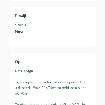
Detalji
Stanje
Novo
Opis
SM Design
Trpezarijski stol izrađen od drveta pareni Orah
u dimenziji 280x100x79cm sa debljinom ploče
od 70mm.
Završna obrada ploče stola je Milesi 2K PU lak