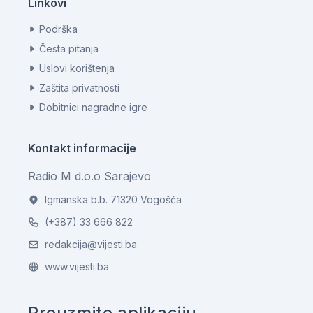
Linkovi
Podrška
Česta pitanja
Uslovi korištenja
Zaštita privatnosti
Dobitnici nagradne igre
Kontakt informacije
Radio M d.o.o Sarajevo
Igmanska b.b. 71320 Vogošća
(+387) 33 666 822
redakcija@vijesti.ba
www.vijesti.ba
Preuzmite aplikaciju