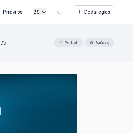
Prijavi se
BS
Dodaj oglas
Bosanski
English
eđa
Podijeli
Sačuvaj