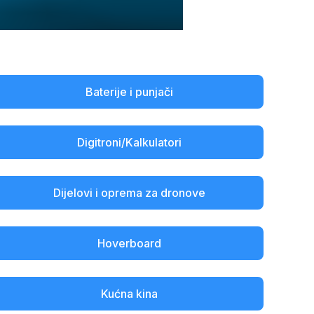
Baterije i punjači
Digitroni/Kalkulatori
Dijelovi i oprema za dronove
Hoverboard
Kućna kina