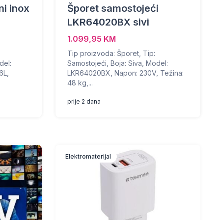
ni inox
Šporet samostojeći
LKR64020BX sivi
1.099,95 KM
Tip proizvoda: Šporet, Tip:
del:
Samostojeći, Boja: Siva, Model:
6L,
LKR64020BX, Napon: 230V, Težina:
48 kg,...
prije 2 dana
Elektromaterijal