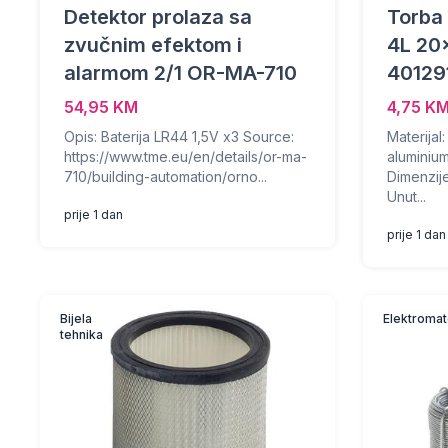
Detektor prolaza sa
Torba 
zvučnim efektom i
4L 20
alarmom 2/1 OR-MA-710
40129
54,95 KM
4,75 K
Opis: Baterija LR44 1,5V x3 Source:
Materijal
https://www.tme.eu/en/details/or-ma-
aluminiu
710/building-automation/orno...
Dimenzije
Unut...
prije 1 dan
prije 1 dan
Bijela
Elektromate
tehnika