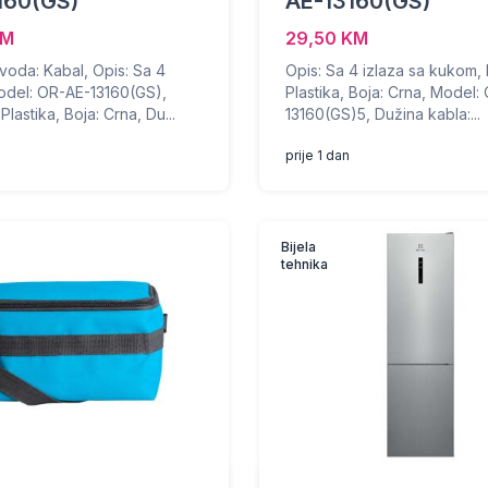
160(GS)
AE-13160(GS)
KM
29,50 KM
voda: Kabal, Opis: Sa 4
Opis: Sa 4 izlaza sa kukom, M
Model: OR-AE-13160(GS),
Plastika, Boja: Crna, Model:
 Plastika, Boja: Crna, Du...
13160(GS)5, Dužina kabla:...
prije 1 dan
Bijela
tehnika