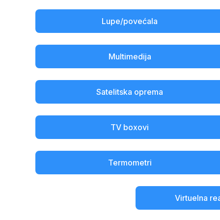
Lupe/povećala
Multimedija
Satelitska oprema
TV boxovi
Termometri
Virtuelna re