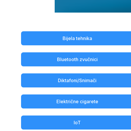
Bijela tehnika
Bluetooth zvučnici
Diktafoni/Snimači
Električne cigarete
IoT