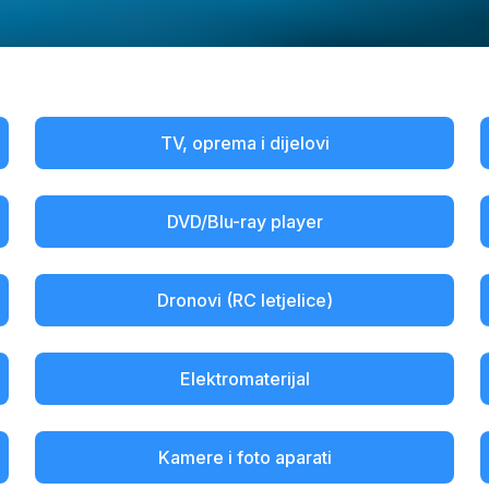
TV, oprema i dijelovi
DVD/Blu-ray player
Dronovi (RC letjelice)
Elektromaterijal
Kamere i foto aparati