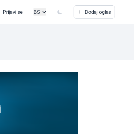
Prijavi se
BS
Dodaj oglas
Bosanski
English