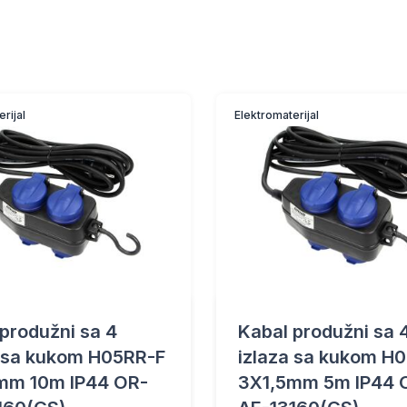
rijal
Elektromaterijal
produžni sa 4
Kabal produžni sa 
a sa kukom H05RR-F
izlaza sa kukom H
mm 10m IP44 OR-
3X1,5mm 5m IP44 