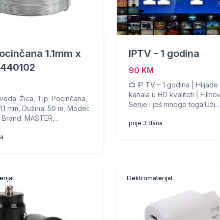
pocinčana 1.1mm x
IPTV - 1 godina
440102
90 KM
M
📺 IP TV – 1 godina | Hiljad
kanala u HD kvaliteti | Filmov
voda: Žica, Tip: Pocinčana,
Serije i još mnogo toga!Uži...
 1.1 mm, Dužina: 50 m, Model:
 Brand: MASTER,...
prije 3 dana
na
rijal
Elektromaterijal