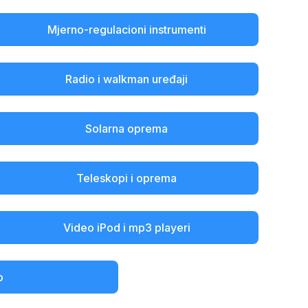
Mjerno-regulacioni instrumenti
Radio i walkman uređaji
Solarna oprema
Teleskopi i oprema
Video iPod i mp3 playeri
o