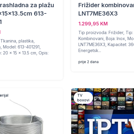
rashladna za plažu
Frižider kombinova
x15x13.5cm 613-
LNT7ME36X3
1
1.299,95 KM
M
Tip proizvoda: Frižider, Tip:
Kombinovani, Boja: Inox, Mo
: Tkanina, plastika,
LNT7ME36X3, Kapacitet: 36
m, Model: 613-401291,
Energetsk...
: 20 x 15 x 13.5 cm, Opis:
prije 2 dana
rijal
TV
boxovi