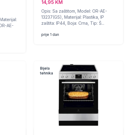
14,95 KM
Opis: Sa zaštitom, Model: OR-AE-
13237(GS), Materijal: Plastika, IP
aterijal:
zaštita: IP44, Boja: Crna, Tip: Š...
 OR-AE-
prije 1 dan
Bijela
tehnika