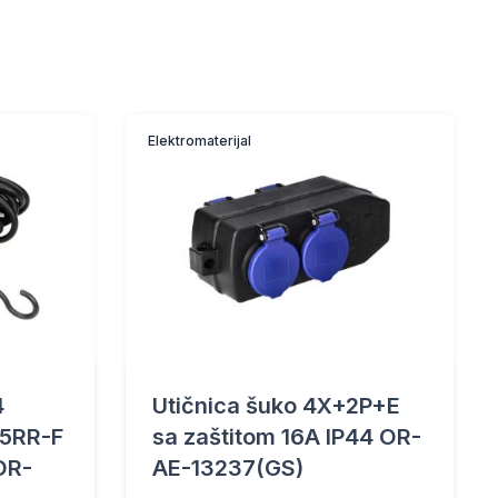
Elektromaterijal
4
Utičnica šuko 4X+2P+E
05RR-F
sa zaštitom 16A IP44 OR-
OR-
AE-13237(GS)