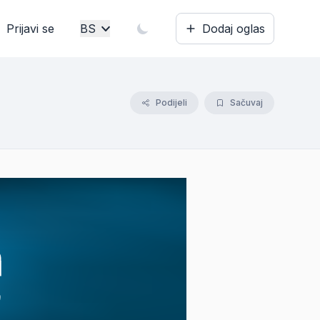
Prijavi se
BS
Dodaj oglas
Bosanski
English
Podijeli
Sačuvaj