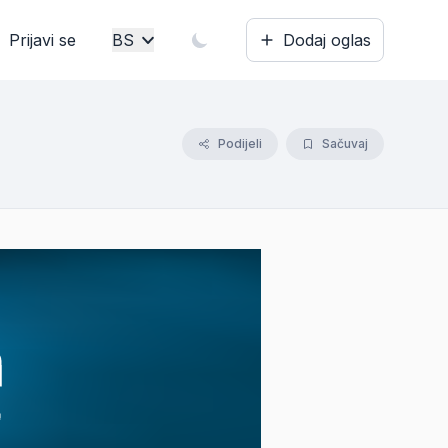
Prijavi se
BS
Dodaj oglas
Bosanski
English
Podijeli
Sačuvaj