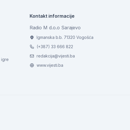
Kontakt informacije
Radio M d.o.o Sarajevo
Igmanska b.b. 71320 Vogošća
(+387) 33 666 822
redakcija@vijesti.ba
 igre
www.vijesti.ba