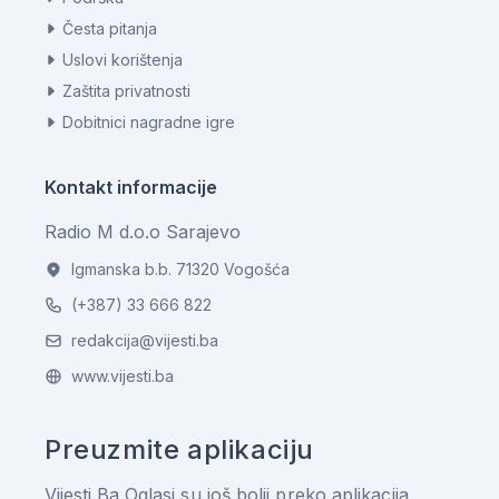
Česta pitanja
Uslovi korištenja
Zaštita privatnosti
Dobitnici nagradne igre
Kontakt informacije
Radio M d.o.o Sarajevo
Igmanska b.b. 71320 Vogošća
(+387) 33 666 822
redakcija@vijesti.ba
www.vijesti.ba
Preuzmite aplikaciju
Vijesti.Ba Oglasi su još bolji preko aplikacija.