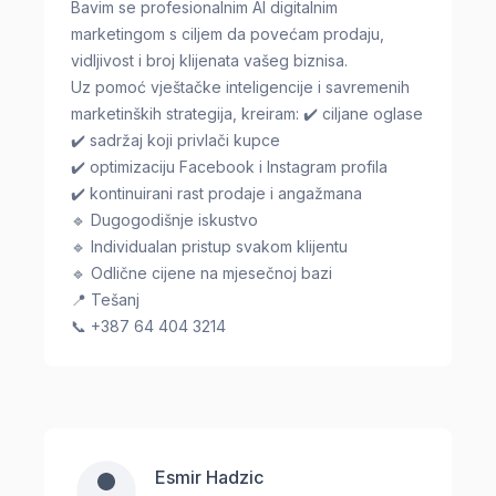
Bavim se profesionalnim AI digitalnim
marketingom s ciljem da povećam prodaju,
vidljivost i broj klijenata vašeg biznisa.
Uz pomoć vještačke inteligencije i savremenih
marketinških strategija, kreiram: ✔️ ciljane oglase
✔️ sadržaj koji privlači kupce
✔️ optimizaciju Facebook i Instagram profila
✔️ kontinuirani rast prodaje i angažmana
🔹 Dugogodišnje iskustvo
🔹 Individualan pristup svakom klijentu
🔹 Odlične cijene na mjesečnoj bazi
📍 Tešanj
📞 +387 64 404 3214
Esmir Hadzic