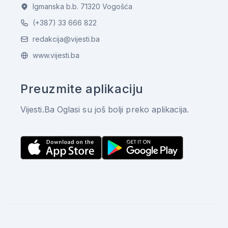
Igmanska b.b. 71320 Vogošća
(+387) 33 666 822
redakcija@vijesti.ba
www.vijesti.ba
Preuzmite aplikaciju
Vijesti.Ba Oglasi su još bolji preko aplikacija.