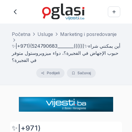
Početna
Usluge
Marketing i posredovanje
✨|+971)(524790683________((((((✨أين يمكنني شراء
حبوب الإجهاض في الفجيرة؟، دواء ميزوبروستول متوفر
في الفجيرة؟
Podijeli
Sačuvaj
✨|+971)