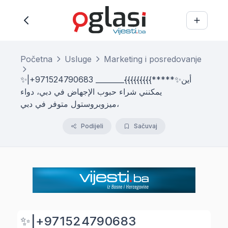
Početna
Usluge
Marketing i posredovanje
✨|+971524790683 ________{{{{{{{{{*****✨أين
يمكنني شراء حبوب الإجهاض في دبي، دواء
ميزوبروستول متوفر في دبي،
Podijeli
Sačuvaj
✨|+971524790683