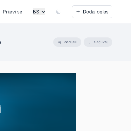
Prijavi se
BS
Dodaj oglas
Bosanski
English
e
Podijeli
Sačuvaj