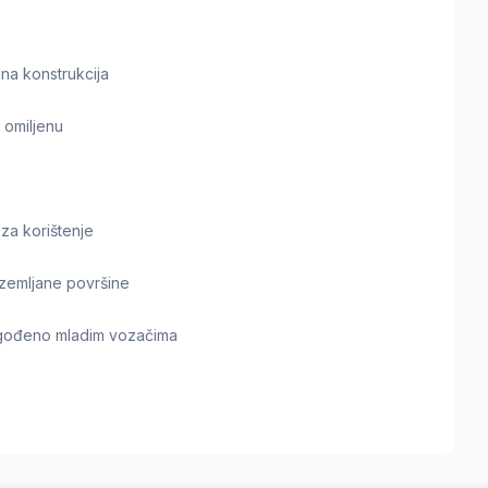
ilna konstrukcija
 omiljenu
 za korištenje
 zemljane površine
ilagođeno mladim vozačima