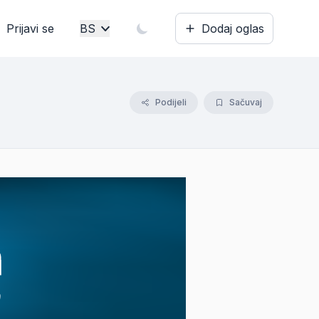
Prijavi se
BS
Dodaj oglas
Bosanski
English
Podijeli
Sačuvaj