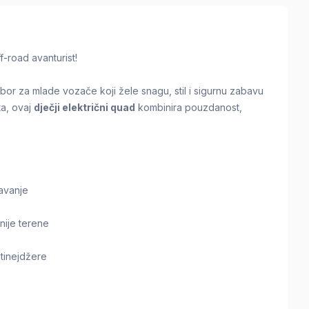
f-road avanturist!
bor za mlade vozače koji žele snagu, stil i sigurnu zabavu
ta, ovaj
dječji električni quad
kombinira pouzdanost,
žavanje
nije terene
 tinejdžere