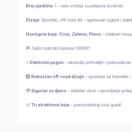
Broj sjedišta:
1 – solo vožnja za potpunu kontrolu
Dizajn:
Sportski, off-road stil – agresivan izgled i stab
Dostupne boje:
Crna, Zelena, Plava
– odaberi svoju
🏁 Zašto izabrati Explorer 500W?
⚡
Električni pogon
– ekološki prihvatljiv i jednostavan
🛞
Robustan off-road dizajn
– spreman za travnate i
🧒
Siguran za djecu
– stabilan okvir i upravljanje pr
🎨
Tri atraktivne boje
– personaliziraj svoj quad!