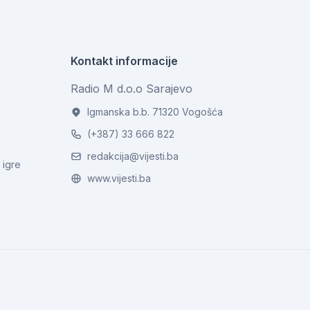
Kontakt informacije
Radio M d.o.o Sarajevo
Igmanska b.b. 71320 Vogošća
(+387) 33 666 822
redakcija@vijesti.ba
 igre
www.vijesti.ba