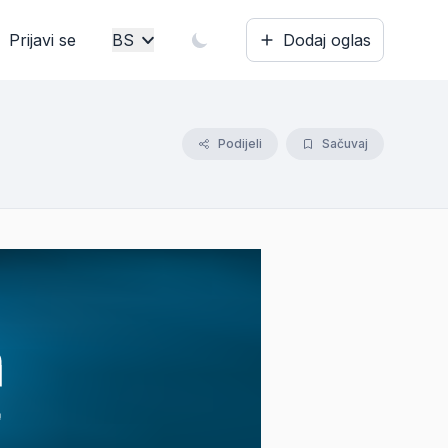
Prijavi se
BS
Dodaj oglas
Bosanski
English
Podijeli
Sačuvaj