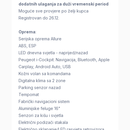
dodatnih ulaganja za duži vremenski period
Moguće sve provjere po želji kupca
Registrovan do 26.12.
Oprema
:
Serijska oprema Allure
ABS, ESP
LED dnevna svjetla - naprijed/nazad
Peugeot i-Cockpit: Navigacija, Bluetooth, Apple
Carplay, Android Auto, USB
Kožni volan sa komandama
Digitalna klima sa 2 zone
Parking senzor nazad
Tempomat
Fabrički navigacioni sistem
Aluminijske feluge 16"
Senzori za kišu i svjetla
Električni podizači stakala
Električno sklapanje/LED rasvjeta retrovizora