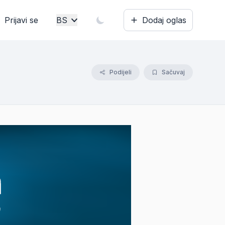
Prijavi se
BS
Dodaj oglas
Bosanski
English
Podijeli
Sačuvaj