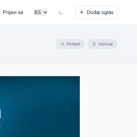
Prijavi se
BS
Dodaj oglas
Bosanski
English
Podijeli
Sačuvaj