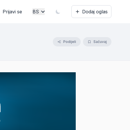
Prijavi se
BS
Dodaj oglas
Bosanski
English
Podijeli
Sačuvaj