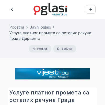
Početna
Javni oglasi
Услуге платног промета са осталих рачуна
Града Дервента
Podijeli
Sačuvaj
Услуге платног промета са
осталих рачуна Града