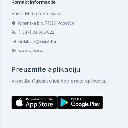
Kontakt informacije
Radio M d.o.o Sarajevo
Igmanska b.b. 71320 Vogošća
(+387) 33 666 822
redakcija@vijesti.ba
www.vijesti.ba
Preuzmite aplikaciju
Vijesti.Ba Oglasi su još bolji preko aplikacija.