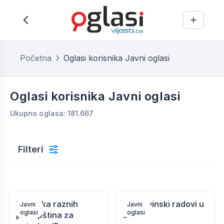
Početna
Oglasi korisnika Javni oglasi
Oglasi korisnika Javni oglasi
Ukupno oglasa: 181.667
Filteri
Nabavka raznih
Građevinski radovi u
Javni
Javni
oglasi
oglasi
potrepština za
školi