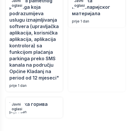
"Usluga pametnog
Набавка
Javni
Javni
oglasi
oglasi
parkinga koja
канцеларијског
podrazumijeva
материјала
uslugu iznajmljivanja
prije 1 dan
softvera (upravljačka
aplikacija, korisnička
aplikacija, aplikacija
kontrolora) sa
funkcijom plaćanja
parkinga preko SMS
kanala na području
Općine Kladanj na
period od 12 mjeseci"
prije 1 dan
Набавка горива
Javni
oglasi
prije 1 dan