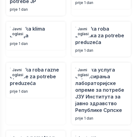
potrebe JP
prije 1 dan
prije 1 dan
Nabavka klima
Nabavka roba
Javni
Javni
oglasi
oglasi
uređaja
zvučnika za potrebe
preduzeća
prije 1 dan
prije 1 dan
Nabavka roba razne
Набавка услуга
Javni
Javni
oglasi
oglasi
opreme za potrebe
сервисирања
preduzeća
лабораторијске
опреме за потребе
prije 1 dan
ЈЗУ Института за
јавно здравство
Републике Српске
prije 1 dan