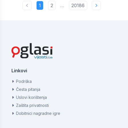
1
2
…
20186
Linkovi
Podrška
Česta pitanja
Uslovi korištenja
Zaštita privatnosti
Dobitnici nagradne igre