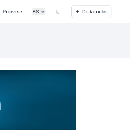
Prijavi se
BS
Dodaj oglas
Bosanski
English