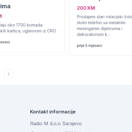
vima
200 KM
M
Prodajem stari rotacijski (rot
stolni telefon sa metalnim
daju oko 1700 komada
mesinganim dijelovima i
skih kartica, uglavnom iz CRO
dekorativnom k...
jeseci
prije 5 mjeseci
Kontakt informacije
Radio M d.o.o Sarajevo