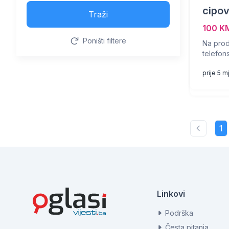
cipo
Traži
100 K
Poništi filtere
Na pro
telefon
prije 5 m
1
Linkovi
Podrška
Česta pitanja