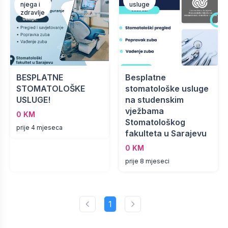
njega i
usluge
zdravlje
BESPLATNE
Besplatne
STOMATOLOŠKE
stomatološke usluge
USLUGE!
na studenskim
vježbama
0 KM
Stomatološkog
prije 4 mjeseca
fakulteta u Sarajevu
0 KM
prije 8 mjeseci
1