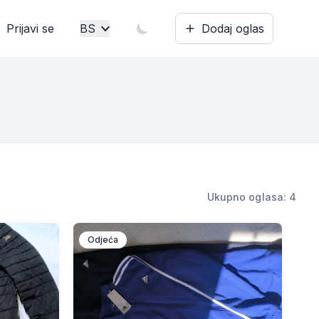
Prijavi se
BS
Dodaj oglas
Bosanski
English
Ukupno oglasa: 4
Odjeća