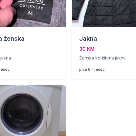
a ženska
Jakna
30 KM
 jakna
Ženska korištena jakna
mjeseci
prije 6 mjeseci