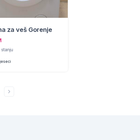
na za veš Gorenje
M
 stanju
mjeseci