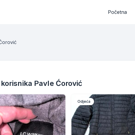
Početna
 Ćorović
 korisnika Pavle Ćorović
Odjeća