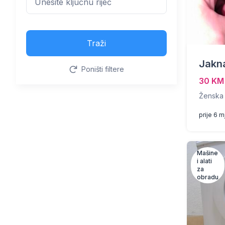
Traži
Jakn
Poništi filtere
30 KM
Ženska
prije 6 
Mašine
i alati
za
obradu