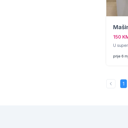
Maši
150 K
U super
prije 6 
1