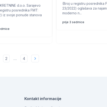
(Broj u registru posrednika 
RETNINE d.o.o. Sarajevo
23/2022) oglašava za najam
 registru posrednika FMT:
moderno n...
) iz svoje ponude stanova
prije 3 sedmice
sedmice
2
…
4
Kontakt informacije