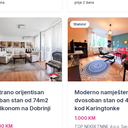
ana
prije 2 dana
Stanovi
rano orijentisan
Moderno namješte
oban stan od 74m2
dvosoban stan od
lkonom na Dobrinji
kod Karingtonke
1.000 KM
00 KM
TOP NEKRETNINE d.o.o. Sar