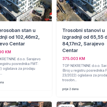
erosoban stan u
Trosobni stanovi u
dnji od 102,46m2,
izgradnji od 65,55 
jevo Centar
84,17m2, Sarajevo
Centar
90 KM
375.003 KM
RETNINE d.o.o. Sarajevo
 registru posrednika FMT:
TOP NEKRETNINE d.o.o. Sar
) oglašava za prodaju
(Broj u registru posrednika 
..
23/2022) oglašava za proda
trosobn...
ana
prije 2 dana