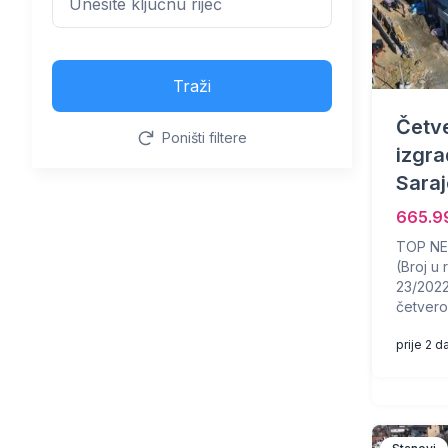
Traži
Četv
Poništi filtere
izgra
Sara
665.9
TOP NEK
(Broj u
23/2022
četvero.
prije 2 d