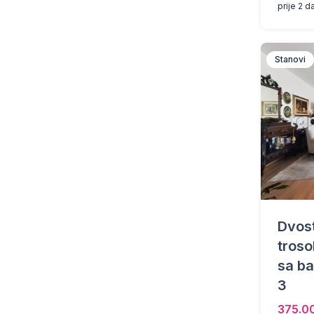
prije 2 d
Stanovi
Dvost
tros
sa ba
3
375.0