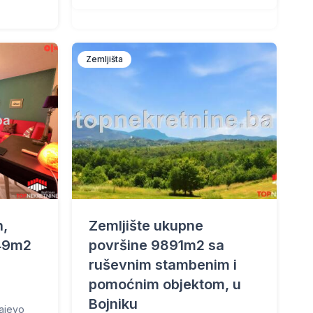
Zemljišta
n,
Zemljište ukupne
 49m2
površine 9891m2 sa
ruševnim stambenim i
pomoćnim objektom, u
Bojniku
ajevo