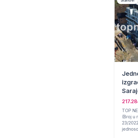
Stanovi
Jedno
izgra
Sara
217.2
TOP NEK
(Broj u
23/2022
jednoso.