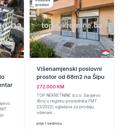
Poslovni
prostori
Višenamjenski poslovni
do
prostor od 68m2 na Šipu
entar
272.000 KM
TOP NEKRETNINE d.o.o. Sarajevo
(Broj u registru posrednika FMT:
ajevo
23/2022) oglašava za prodaju
FMT:
višenam...
ju
prije 1 sedmicu