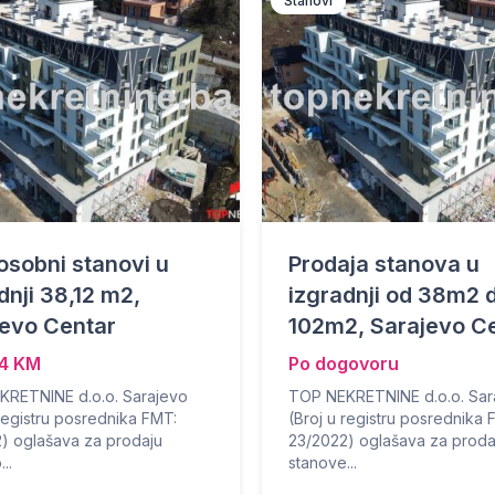
Stanovi
sobni stanovi u
Prodaja stanova u
dnji 38,12 m2,
izgradnji od 38m2 
jevo Centar
102m2, Sarajevo C
84 KM
Po dogovoru
RETNINE d.o.o. Sarajevo
TOP NEKRETNINE d.o.o. Sar
 registru posrednika FMT:
(Broj u registru posrednika 
) oglašava za prodaju
23/2022) oglašava za proda
..
stanove...