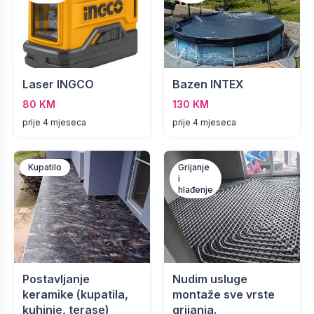
Laser INGCO
Bazen INTEX
80 KM
130 KM
prije 4 mjeseca
prije 4 mjeseca
Kupatilo
Grijanje
i
hlađenje
Postavljanje
Nudim usluge
keramike (kupatila,
montaže sve vrste
kuhinje, terase)
grijanja.